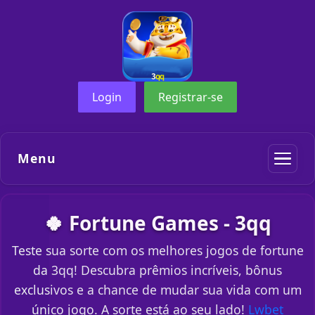
Login
Registrar-se
Menu
🍀 Fortune Games - 3qq
Teste sua sorte com os melhores jogos de fortune
da 3qq! Descubra prêmios incríveis, bônus
exclusivos e a chance de mudar sua vida com um
único jogo. A sorte está ao seu lado!
Lwbet