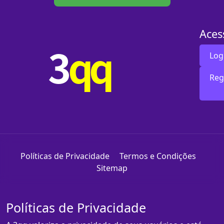
Aces
Log
Reg
Políticas de Privacidade
Termos e Condições
Sitemap
Políticas de Privacidade