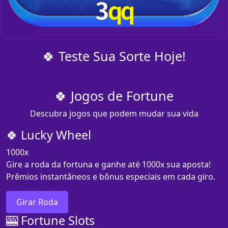
🍀 Teste Sua Sorte Hoje!
🍀 Jogos de Fortune
Descubra jogos que podem mudar sua vida
🍀 Lucky Wheel
1000x
Gire a roda da fortuna e ganhe até 1000x sua aposta!
Prêmios instantâneos e bônus especiais em cada giro.
Girar Roda
🎰 Fortune Slots