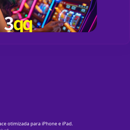
face otimizada para iPhone e iPad.