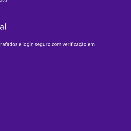
iva!
al
grafados e login seguro com verificação em