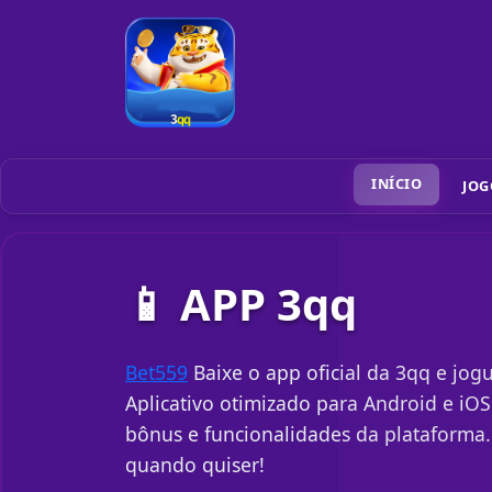
INÍCIO
JOG
📱 APP 3qq
Bet559
Baixe o app oficial da 3qq e jog
Aplicativo otimizado para Android e iOS
bônus e funcionalidades da plataforma.
quando quiser!