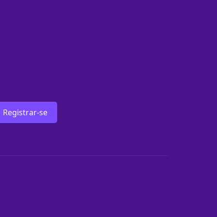
Registrar-se