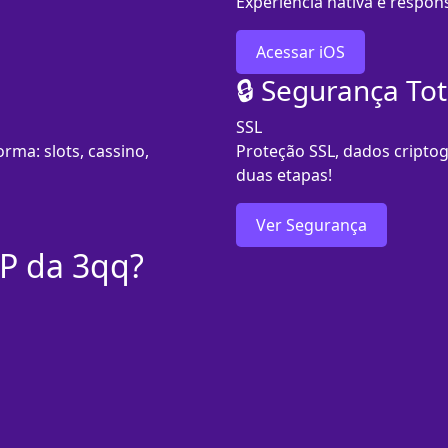
Experiência nativa e respons
Acessar iOS
🔒 Segurança Tot
SSL
rma: slots, cassino,
Proteção SSL, dados cripto
duas etapas!
Ver Segurança
PP da 3qq?