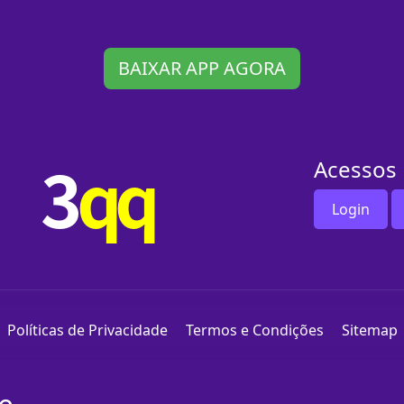
BAIXAR APP AGORA
Acessos
Login
Políticas de Privacidade
Termos e Condições
Sitemap