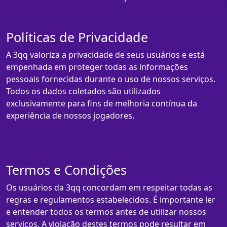
Políticas de Privacidade
A 3qq valoriza a privacidade de seus usuários e está
empenhada em proteger todas as informações
pessoais fornecidas durante o uso de nossos serviços.
Todos os dados coletados são utilizados
exclusivamente para fins de melhoria contínua da
experiência de nossos jogadores.
Termos e Condições
Os usuários da 3qq concordam em respeitar todas as
regras e regulamentos estabelecidos. É importante ler
e entender todos os termos antes de utilizar nossos
serviços. A violação destes termos pode resultar em