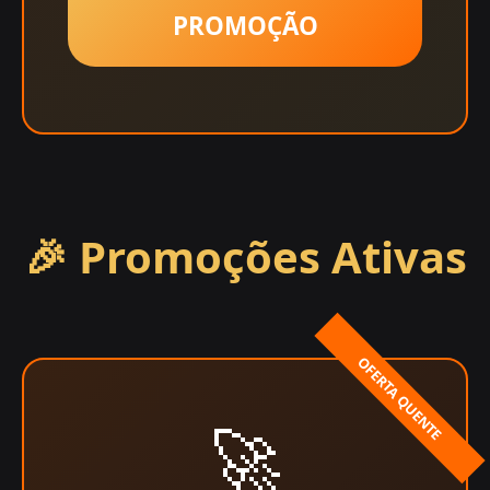
PROMOÇÃO
🎉 Promoções Ativas
🚀