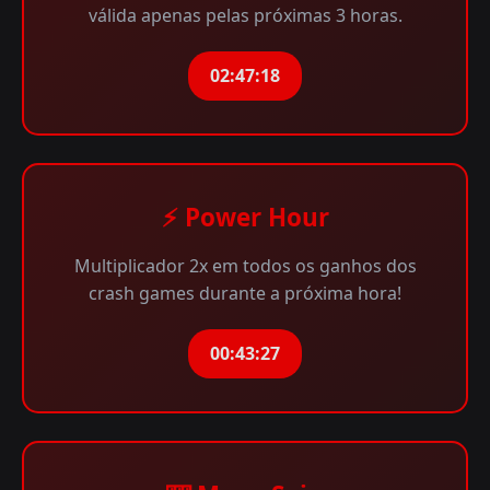
válida apenas pelas próximas 3 horas.
02:47:18
⚡ Power Hour
Multiplicador 2x em todos os ganhos dos
crash games durante a próxima hora!
00:43:27