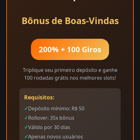
Bônus de Boas-Vindas
200% + 100 Giros
Triplique seu primeiro depósito e ganhe
100 rodadas grátis nos melhores slots!
Requisitos:
Depósito mínimo: R$ 50
Rollover: 35x bônus
Válido por 30 dias
Apenas novos usuários