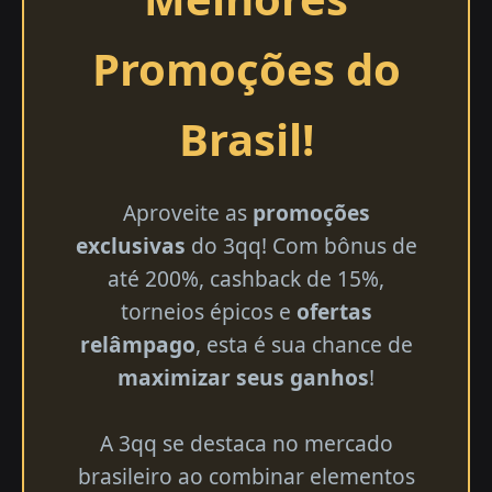
Promoções do
Brasil!
Aproveite as
promoções
exclusivas
do 3qq! Com bônus de
até 200%, cashback de 15%,
torneios épicos e
ofertas
relâmpago
, esta é sua chance de
maximizar seus ganhos
!
A 3qq se destaca no mercado
brasileiro ao combinar elementos