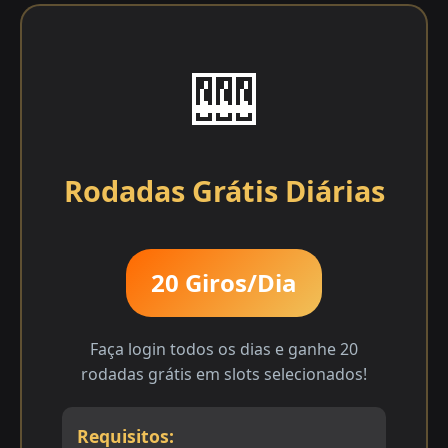
🎰
Rodadas Grátis Diárias
20 Giros/Dia
Faça login todos os dias e ganhe 20
rodadas grátis em slots selecionados!
Requisitos: