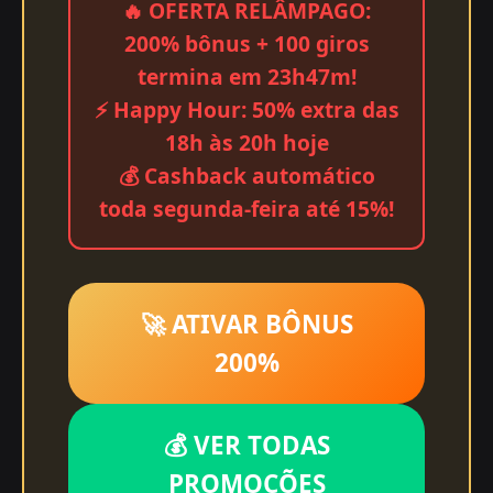
🔥 OFERTA RELÂMPAGO:
200% bônus + 100 giros
termina em 23h47m!
⚡ Happy Hour: 50% extra das
18h às 20h hoje
💰 Cashback automático
toda segunda-feira até 15%!
🚀 ATIVAR BÔNUS
200%
💰 VER TODAS
PROMOÇÕES