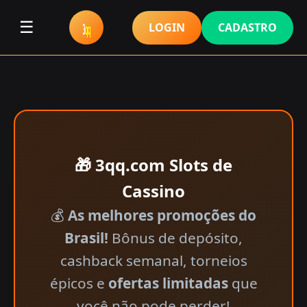
☰
LOGIN
CADASTRO
🎁 3qq.com Slots de
Cassino
💰
As melhores promoções do
Brasil!
Bônus de depósito,
cashback semanal, torneios
épicos e
ofertas limitadas
que
você não pode perder!