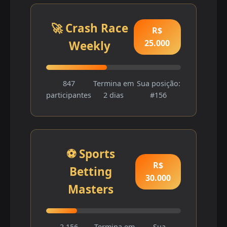
🚀 Crash Race
R$
25.000
Weekly
847
Termina em
Sua posição:
participantes
2 dias
#156
⚽ Sports
R$
Betting
30.000
Masters
2.156
Termina em
Sua