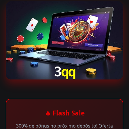
🔥 Flash Sale
300% de bônus no próximo depósito! Oferta