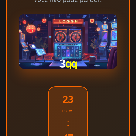
23
HORAS
: