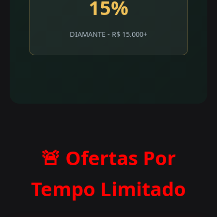
15%
DIAMANTE - R$ 15.000+
🚨 Ofertas Por
Tempo Limitado