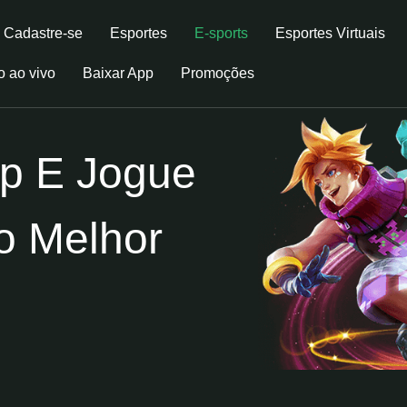
Cadastre-se
Esportes
E-sports
Esportes Virtuais
 ao vivo
Baixar App
Promoções
pp E Jogue
o Melhor