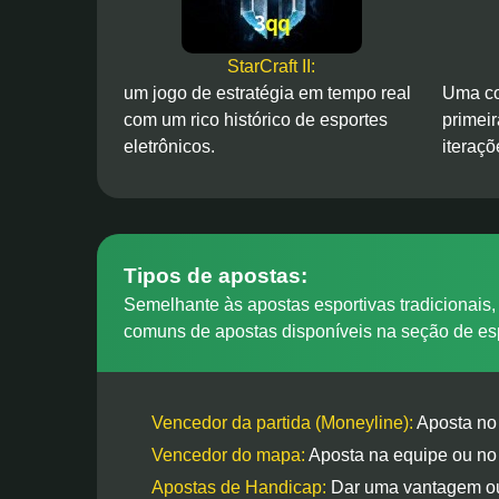
StarCraft II:
um jogo de estratégia em tempo real
Uma co
com um rico histórico de esportes
primei
eletrônicos.
iteraçõ
Tipos de apostas:
Semelhante às apostas esportivas tradicionais,
comuns de apostas disponíveis na seção de es
Vencedor da partida (Moneyline):
Aposta no 
Vencedor do mapa:
Aposta na equipe ou no
Apostas de Handicap:
Dar uma vantagem ou