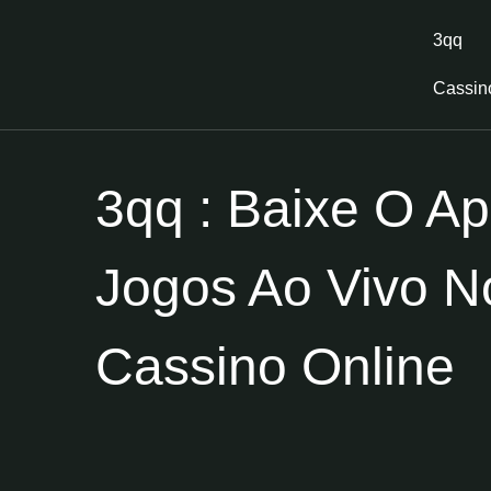
3qq
Cassino
3qq : Baixe O A
Jogos Ao Vivo N
Cassino Online