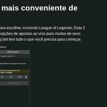
a mais conveniente de
ra escolher, incluindo League of Legends, Dota 2
 opções de apostas ao vivo para muitos de seus
qq bet tem tudo o que você precisa para começar.