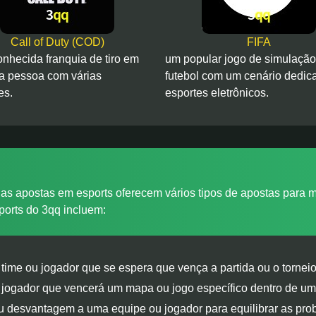
Call of Duty (COD)
FIFA
nhecida franquia de tiro em
um popular jogo de simulação
ra pessoa com várias
futebol com um cenário dedic
es.
esportes eletrônicos.
 as apostas em esports oferecem vários tipos de apostas para m
ports do 3qq incluem:
time ou jogador que se espera que vença a partida ou o torneio
 jogador que vencerá um mapa ou jogo específico dentro de uma
 desvantagem a uma equipe ou jogador para equilibrar as prob