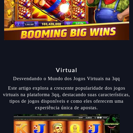
Virtual
Desvendando o Mundo dos Jogos Virtuais na 3qq
Este artigo explora a crescente popularidade dos jogos
virtuais na plataforma 3qq, destacando suas características,
tipos de jogos disponíveis e como eles oferecem uma
experiência única de apostas.