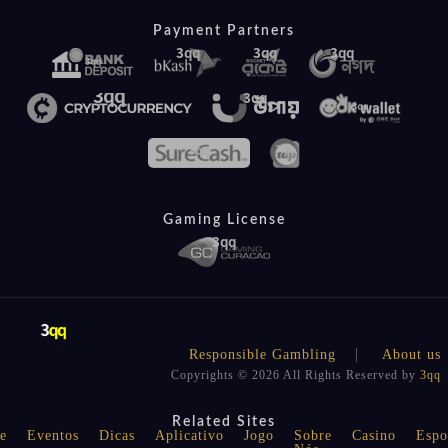
Payment Partners
Gaming License
Responsible Gambling
About us
Copyrights © 2026 All Rights Reserved by
3qq
Related Sites
e
Eventos
Dicas
Aplicativo
Jogo
Sobre
Casino
Espo