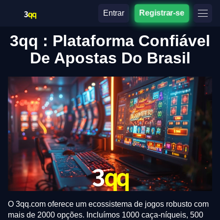
Entrar
Registrar-se
3qq : Plataforma Confiável
De Apostas Do Brasil
O 3qq.com oferece um ecossistema de jogos robusto com
mais de 2000 opções. Incluímos 1000 caça-níqueis, 500