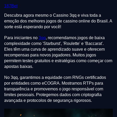
187Bet
Descubra agora mesmo o Cassino 3qq e viva toda a
emoção dos melhores jogos de cassino online do Brasil. A
sorte está esperando por você!
Para iniciantes no
3qq
, recomendamos jogos de baixa
complexidade como 'Starburst', 'Roulette' e 'Baccarat'.
Eles têm uma curva de aprendizado suave e oferecem
recompensas para novos jogadores. Muitos jogos
permitem testes gratuitos e estratégias como começar com
apostas baixas.
No 3qq, garantimos a equidade com RNGs certificados
por entidades como eCOGRA. Mostramos RTPs para
transparência e promovemos o jogo responsável com
limites pessoais. Protegemos dados com criptografia
avançada e protocolos de segurança rigorosos.