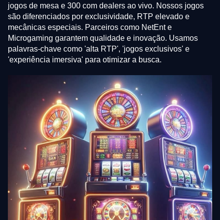
jogos de mesa e 300 com dealers ao vivo. Nossos jogos
são diferenciados por exclusividade, RTP elevado e
mecânicas especiais. Parceiros como NetEnt e
Microgaming garantem qualidade e inovação. Usamos
palavras-chave como 'alta RTP', 'jogos exclusivos' e
'experiência imersiva' para otimizar a busca.