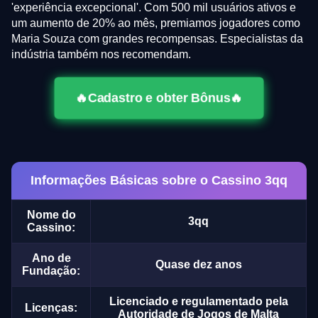
'experiência excepcional'. Com 500 mil usuários ativos e
um aumento de 20% ao mês, premiamos jogadores como
Maria Souza com grandes recompensas. Especialistas da
indústria também nos recomendam.
🔥Cadastro e obter Bônus🔥
Informações Básicas sobre o Cassino 3qq
Nome do
3qq
Cassino:
Ano de
Quase dez anos
Fundação:
Licenciado e regulamentado pela
Licenças:
Autoridade de Jogos de Malta