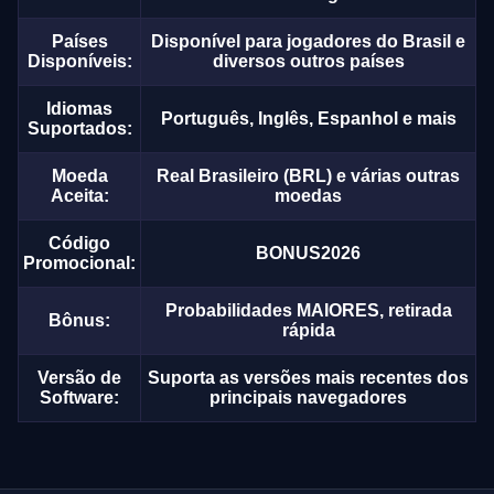
Países
Disponível para jogadores do Brasil e
Disponíveis:
diversos outros países
Idiomas
Português, Inglês, Espanhol e mais
Suportados:
Moeda
Real Brasileiro (BRL) e várias outras
Aceita:
moedas
Código
BONUS2026
Promocional:
Probabilidades MAIORES, retirada
Bônus:
rápida
Versão de
Suporta as versões mais recentes dos
Software:
principais navegadores