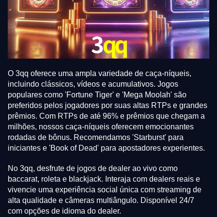
O 3qq oferece uma ampla variedade de caça-níqueis,
incluindo clássicos, vídeos e acumulativos. Jogos
populares como 'Fortune Tiger' e 'Mega Moolah' são
preferidos pelos jogadores por suas altas RTPs e grandes
prêmios. Com RTPs de até 96% e prêmios que chegam a
milhões, nossos caça-níqueis oferecem emocionantes
rodadas de bônus. Recomendamos 'Starburst' para
iniciantes e 'Book of Dead' para apostadores experientes.
No 3qq, desfrute de jogos de dealer ao vivo como
baccarat, roleta e blackjack. Interaja com dealers reais e
vivencie uma experiência social única com streaming de
alta qualidade e câmeras multiângulo. Disponível 24/7
com opções de idioma do dealer.